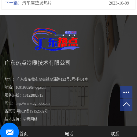
下一篇：
汽车座垫发热片
2023-10-09
广东热点冷暖技术有限公司
地址 ：广东省东莞市厚街镇厚涌路122号2号楼401室
邮箱：109198620@qq.com
服务热线：18122882715
网址：
http://www.dg-hot.com/
备案号:
粤ICP备19152582号
技术支持：
华商网络
首页
电话
联系