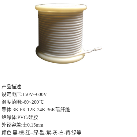
产品描述
设定电压:150V~600V
温度范围:-60~200℃
导体:3K 6K 12K 24K 36K碳纤维
绝缘体:PVC/硅胶
外径容差:士0.15mm
颜色:黑-棕-红--绿-监-紫-灰-白-黄/绿等