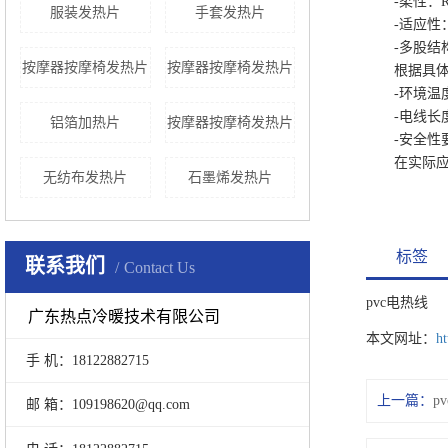
-柔性：R
服装发热片
手套发热片
-适应性：
-多股结构
按摩器按摩椅发热片
按摩器按摩椅发热片
根据具体的
-环境温度
-电线长度
铝箔加热片
按摩器按摩椅发热片
-安全性要
在实际应用
无纺布发热片
石墨烯发热片
标签
联系我们
Contact Us
pvc电热线
广东热点冷暖技术有限公司
本文网址：
h
手 机：18122882715
上一篇：
p
邮 箱：109198620@qq.com