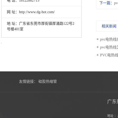
电 话：18122882715
下一篇：
p
网 址：http://www.dg-hot.com/
地 址：广东省东莞市厚街镇厚涌路122号2
相关新闻
号楼401室
pvc电热线
pvc电热
PVC电热
友情链接：
硅胶热缩管
广东
地址 ：