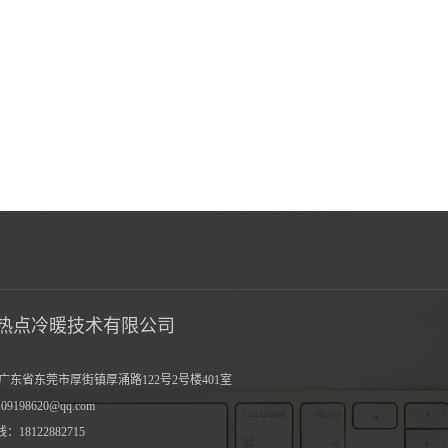
热点冷暖技术有限公司
广东省东莞市厚街镇厚涌路122号2号楼401室
9198620@qq.com
18122882715